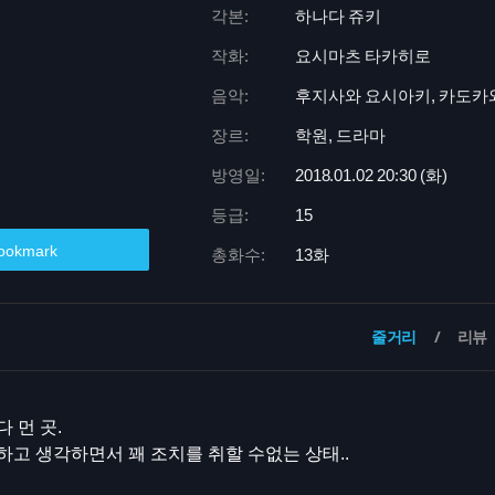
각본:
하나다 쥬키
작화:
요시마츠 타카히로
음악:
후지사와 요시아키, 카도카
장르:
학원, 드라마
방영일:
2018.01.02 20:
30 (화)
등급:
15
ookmark
총화수:
13화
줄거리
리뷰
 먼 곳.
고 생각하면서 꽤 조치를 취할 수없는 상태..