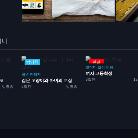
애니
방영중
완결
코미디
일상
학원
여자 고등학생
학원
판타지
3일전
1
단코
검은 고양이와 마녀의 교실
방영중
2일전
방영중