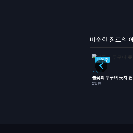
비슷한 장르의 
완결
방영중
SF
액션
드라마
카우보이 비밥
스포츠
2일전
26화
불꽃의 투구녀 돗지 
드
2일전
요, 올...
방영중