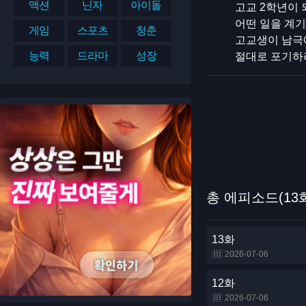
액션
닌자
아이돌
고교 2학년이 
어떤 일을 계
게임
스포츠
청춘
고교생이 남극
능력
드라마
성장
절대로 포기하려
총 에피소드(13
13화
2026-07-06
12화
2026-07-06