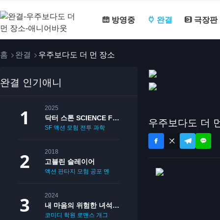
방영중
완결
극장판
홈
완결
우주보다도 더 먼 장소
완결 인기애니
2025
닥터 스톤 SCIENCE FUTURE
우주보다도 더 
SF
액션
모험
전투
과학
2018
고블린 슬레이어
액션
판타지
모험
공포
멘붕
19
2024
내 마음의 위험한 녀석 2기
코미디
학원
로맨스
개그