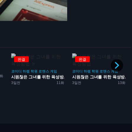
완결
완결
코미디
하렘
학원
로맨스
게임
코미디
하렘
학원
로맨스
게임
2화
시원찮은 그녀를 위한 육성방...
시원찮은 그녀를 위한 육성방...
3일전
11화
3일전
13화