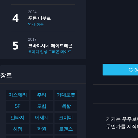
2024
푸른 미부로
역사
청춘
2017
코바야시네 메이드래곤
코미디
일상
드래곤
메이드
B
장르
미스테리
추리
거대로봇
SF
모험
백합
판타지
이세계
코미디
거기는 우주보다
무언가를 시작하
하렘
학원
로맨스