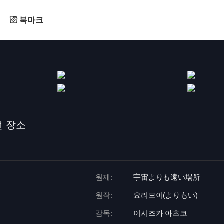
북마크
먼 장소
원제:
宇宙よりも遠い場所
원작:
요리모이(よりもい)
감독:
이시즈카 아츠코