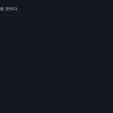
린 것이다.