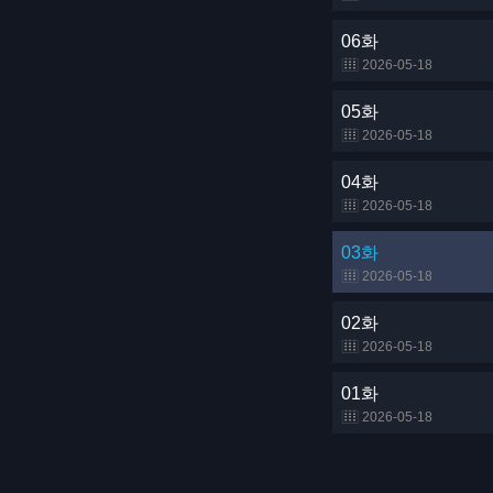
06화
2026-05-18
05화
2026-05-18
04화
2026-05-18
03화
2026-05-18
02화
2026-05-18
01화
2026-05-18