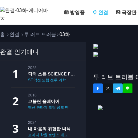
방영중
완결
극장판
홈
완결
투 러브 트러블
03화
완결 인기애니
2025
닥터 스톤 SCIENCE FUTURE
투 러브 트러블 
SF
액션
모험
전투
과학
2018
고블린 슬레이어
액션
판타지
모험
공포
멘붕
19
2024
내 마음의 위험한 녀석 2기
코미디
학원
로맨스
개그