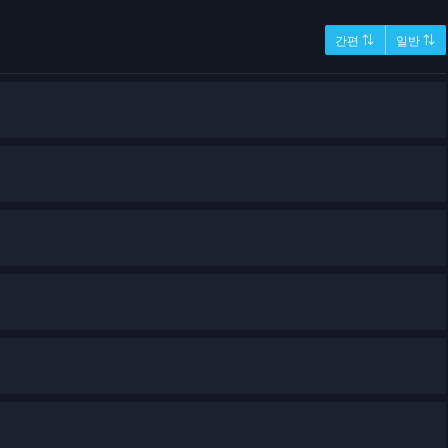
간편 ⇅
일반 ⇅