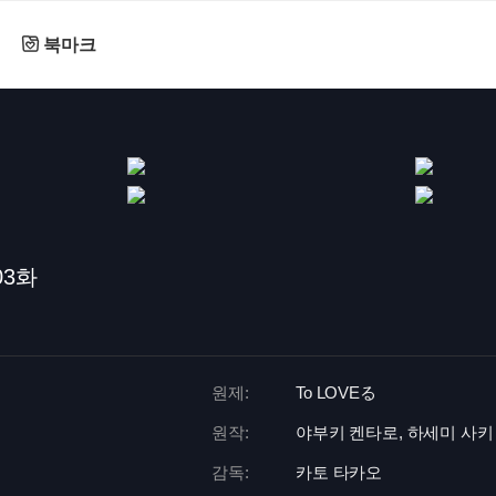
북마크
03화
원제:
To LOVEる
원작:
야부키 켄타로, 하세미 사키
감독:
카토 타카오