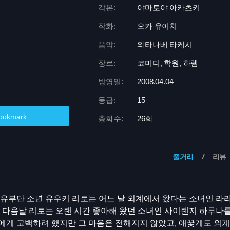
각본:
야마토야 아카츠키
작화:
오카 유이치
음악:
와타나베 타케시
장르:
코미디, 학원, 하렘
방영일:
2008.04.04
등급:
15
ookmark
총화수:
26화
줄거리
리뷰
유부단 소년 유우키 리토는 어느 날 외계에서 왔다는 소녀인 라라
 다음날 리토는 오랜 시간 좋아해 왔던 소녀인 사이렌지 하루나를
에게 고백하려 했지만 그 마음은 전해지지 않았고, 애꿎게도 외