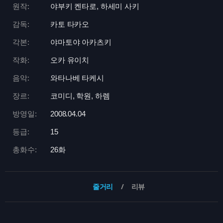
원작:
야부키 켄타로, 하세미 사키
감독:
카토 타카오
각본:
야마토야 아카츠키
작화:
오카 유이치
음악:
와타나베 타케시
장르:
코미디, 학원, 하렘
방영일:
2008.04.04
등급:
15
총화수:
26화
줄거리
리뷰