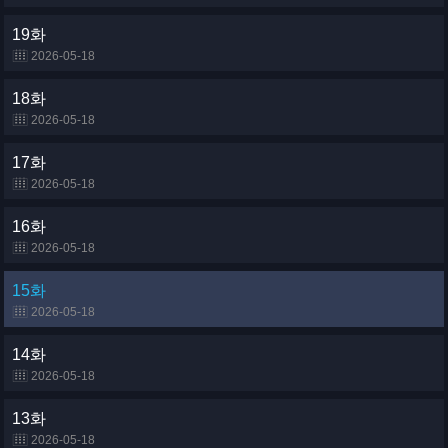
19화
2026-05-18
18화
2026-05-18
17화
2026-05-18
16화
2026-05-18
15화
2026-05-18
14화
2026-05-18
13화
2026-05-18