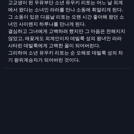
고교생이 된 우유부단 소년 유우키 리토는 어느 날 외계
에서 왔다는 소녀인 라라를 만나 소동에 휘말리게 된다.
그 소동이 있은 다음날 리토는 오랜 시간 좋아해 왔던 소
녀인 사이렌지 하루나를 만나게 된다.
결심하고 그녀에게 고백하려 했지만 그 마음은 전해지지
않았고, 애꿎게도 외계인이자 데빌룩 성의 왕녀인 라라
사타린 데빌룩에게 고백한 꼴이 되어버린다.
그리하여 소년 유우키 리토는 순 오해로 데빌룩 성의 차
기 왕위계승자가 되어버린 것이다.