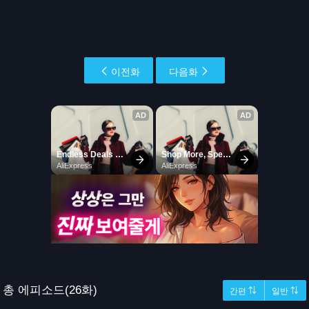
이전화
다음화
총 에피소드(26화)
간편 ⇅
일반 ⇅