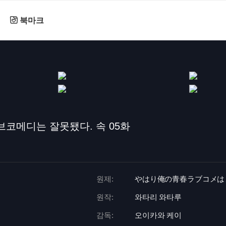
북마크
브코메디는 잘못됐다. 속 05화
원제:
やはり俺の青春ラブコメはま
원작:
와타리 와타루
감독:
오이카와 케이