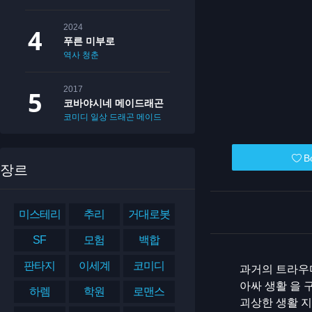
2024
푸른 미부로
역사
청춘
2017
코바야시네 메이드래곤
코미디
일상
드래곤
메이드
B
장르
미스테리
추리
거대로봇
SF
모험
백합
판타지
이세계
코미디
과거의 트라우
아싸 생활 을
하렘
학원
로맨스
괴상한 생활 지