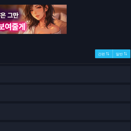
간편 ⇅
일반 ⇅