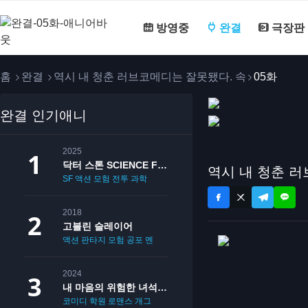
방영중
완결
극장판
홈
완결
역시 내 청춘 러브코메디는 잘못됐다. 속
05화
완결 인기애니
2025
닥터 스톤 SCIENCE FUTURE
역시 내 청춘 러
SF
액션
모험
전투
과학
2018
고블린 슬레이어
액션
판타지
모험
공포
멘붕
19
2024
내 마음의 위험한 녀석 2기
코미디
학원
로맨스
개그