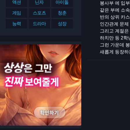
액션
닌자
아이돌
봉사부 에 입부
같은 부에 소
게임
스포츠
청춘
반의 상위 카
능력
드라마
성장
인간관계 문제 
그리고 계절은 
하치만 등 2학
그런 가운데 봉
새롭게 등장하