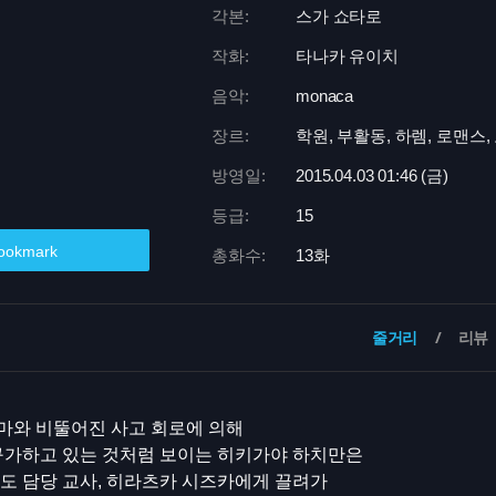
각본:
스가 쇼타로
작화:
타나카 유이치
음악:
monaca
장르:
학원, 부활동, 하렘, 로맨스
방영일:
2015.04.03 01:
46 (금)
등급:
15
ookmark
총화수:
13화
줄거리
리뷰
마와 비뚤어진 사고 회로에 의해
 구가하고 있는 것처럼 보이는 히키가야 하치만은
도 담당 교사, 히라츠카 시즈카에게 끌려가