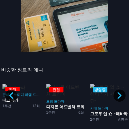
비슷한 장르의 애니
완결
완결
방영중
판타지
코미디
하렘
드라마
로맨스
네코파라
돌
모험
드라마
1주전
12화
...
디지몬 어드벤쳐 트라이
시대
드라마
1주전
6화
그로우 업 쇼 ~해바라기
2주전
방영중