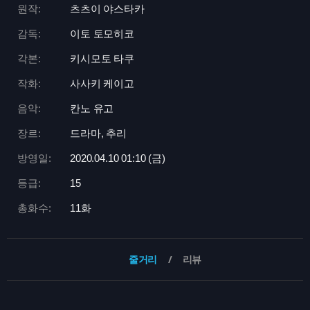
원작:
츠츠이 야스타카
감독:
이토 토모히코
각본:
키시모토 타쿠
작화:
사사키 케이고
음악:
칸노 유고
장르:
드라마, 추리
방영일:
2020.04.10 01:
10 (금)
등급:
15
총화수:
11화
줄거리
리뷰