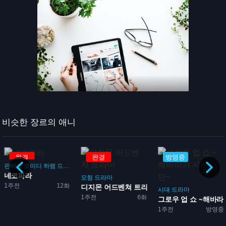
비슷한 장르의 애니
완결
완결
방영중
판타지
코미디
하렘
드라마
로맨스
네코파라
돌
모험
드라마
1주전
12화
...
디지몬 어드벤쳐 트라이
시대
드라마
1주전
6화
그로우 업 쇼 ~해바라기
1주전
방영중