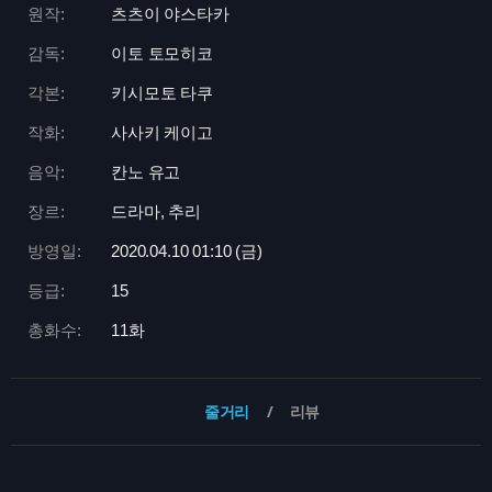
원작:
츠츠이 야스타카
감독:
이토 토모히코
각본:
키시모토 타쿠
작화:
사사키 케이고
음악:
칸노 유고
장르:
드라마, 추리
방영일:
2020.04.10 01:
10 (금)
등급:
15
총화수:
11화
줄거리
리뷰