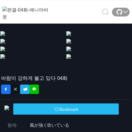
바람이 강하게 불고 있다 04화
Bookmark
원제:
風が強く吹いている