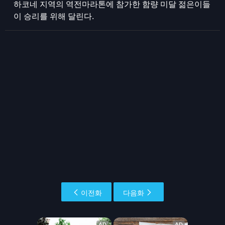
하코네 지역의 역전마라톤에 참가한 함량 미달 젊은이들
이 승리를 위해 달린다.
이전화
다음화