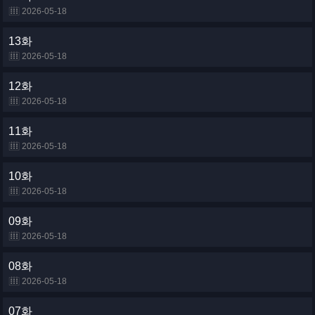
2026-05-18
13화
2026-05-18
12화
2026-05-18
11화
2026-05-18
10화
2026-05-18
09화
2026-05-18
08화
2026-05-18
07화