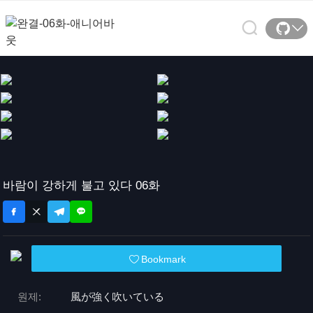
바람이 강하게 불고 있다 06화
Bookmark
원제:
風が強く吹いている