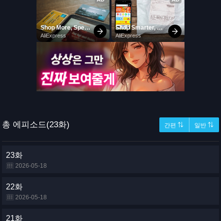
총 에피소드(23화)
간편 ⇅
일반 ⇅
23화
2026-05-18
22화
2026-05-18
21화