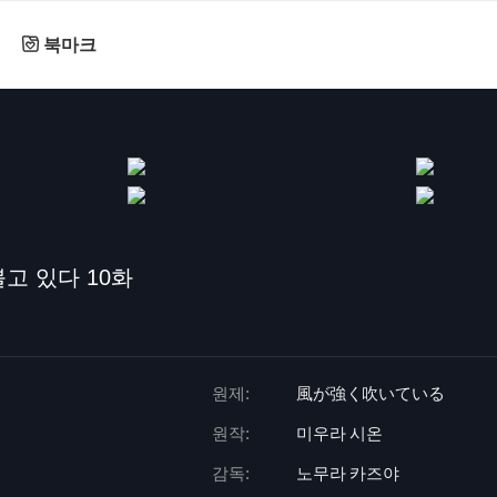
북마크
고 있다 10화
원제:
風が強く吹いている
원작:
미우라 시온
감독:
노무라 카즈야