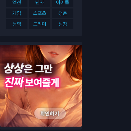
액션
닌자
아이돌
게임
스포츠
청춘
능력
드라마
성장