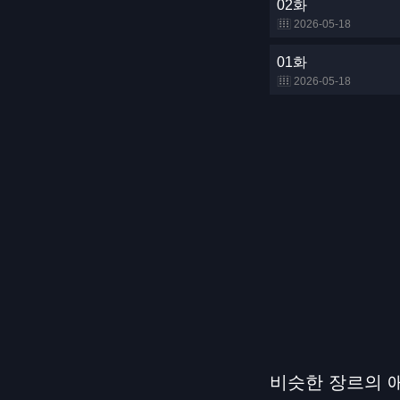
02화
2026-05-18
01화
2026-05-18
비슷한 장르의 