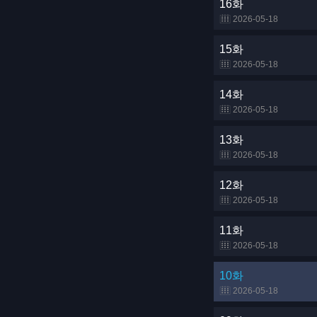
16화
2026-05-18
15화
2026-05-18
14화
2026-05-18
13화
2026-05-18
12화
2026-05-18
11화
2026-05-18
10화
2026-05-18