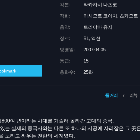
각본:
타카하시 나츠코
작화:
하시모토 코이치, 츠카모토 
음악:
토리야마 유지
장르:
BL, 액션
방영일:
2007.04.05
등급:
15
ookmark
총화수:
25화
줄거리
리뷰
800여 년이라는 시대를 거슬러 올라간 고대의 중국.
있는 실제의 중국사와는 다른 또 하나의 시공에 자리잡은 그 곳은
을 노리고 싸우는 전란의 세계였다.