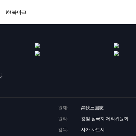
북마크
화
원제:
鋼鉄三国志
원작:
강철 삼국지 제작위원회
감독:
사가 사토시