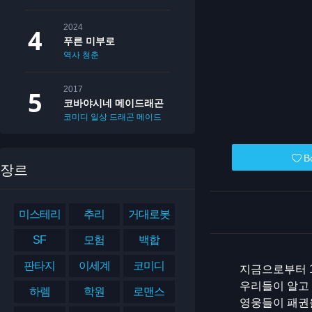
2024
푸른 미부로
역사
청춘
2017
코바야시네 메이드래곤
코미디
일상
드래곤
메이드
B
장르
미스테리
추리
거대로봇
SF
모험
백합
판타지
이세계
코미디
지금으로부터 1
우리들이 알고 
하렘
학원
로맨스
영웅들이 패권