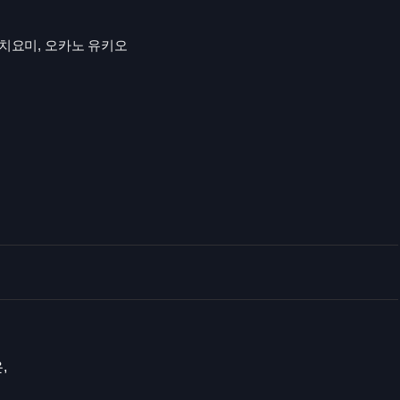
치요미, 오카노 유키오
,