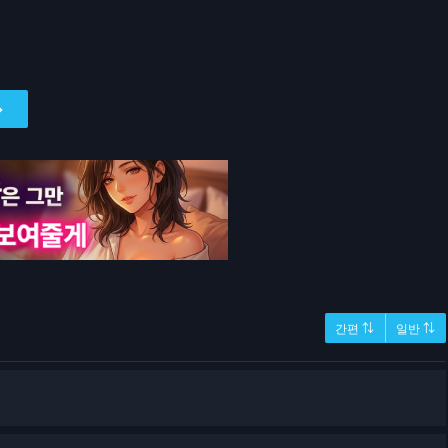
간편 ⇅
일반 ⇅