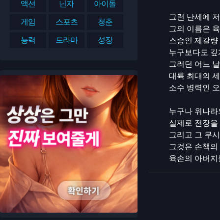
액션
닌자
아이돌
그런 난세에 저
게임
스포츠
청춘
그의 이름은 육
능력
드라마
성장
스승인 제갈량 
누구보다도 깊게
그러던 어느 날
대륙 최대의 세
소수 병력인 
누구나 위나라
실제로 전장을
그리고 그 무시
그것은 손책의 
육손의 아버지