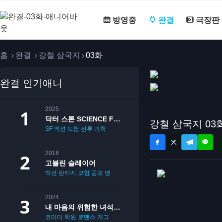
방영중
완결
극장판
홈
완결
강철 삼국지
03화
완결 인기애니
2025
닥터 스톤 SCIENCE FUTURE
강철 삼국지 03
SF
액션
모험
전투
과학
2018
고블린 슬레이어
액션
판타지
모험
공포
멘붕
19
2024
내 마음의 위험한 녀석 2기
코미디
학원
로맨스
개그