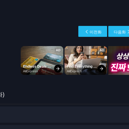
이전화
다음화
화)