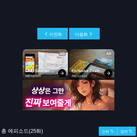
이전화
다음화
총 에피소드(25화)
간편 ⇅
일반 ⇅