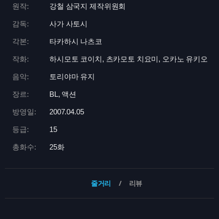
원작:
강철 삼국지 제작위원회
감독:
사가 사토시
각본:
타카하시 나츠코
작화:
하시모토 코이치, 츠카모토 치요미, 오카노 유키오
음악:
토리야마 유지
장르:
BL, 액션
방영일:
2007.04.05
등급:
15
총화수:
25화
줄거리
리뷰