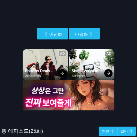
이전화
다음화
총 에피소드(25화)
간편 ⇅
일반 ⇅