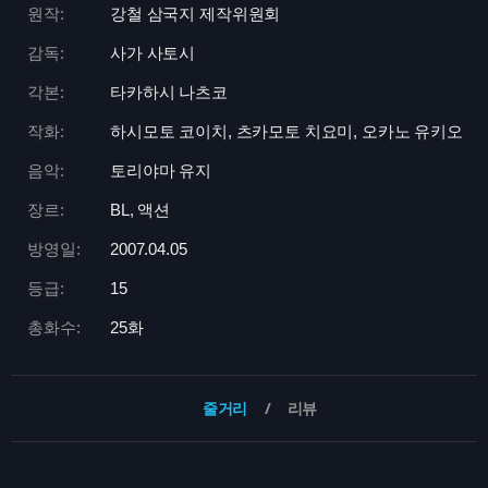
원작:
강철 삼국지 제작위원회
감독:
사가 사토시
각본:
타카하시 나츠코
작화:
하시모토 코이치, 츠카모토 치요미, 오카노 유키오
음악:
토리야마 유지
장르:
BL, 액션
방영일:
2007.04.05
등급:
15
총화수:
25화
줄거리
리뷰