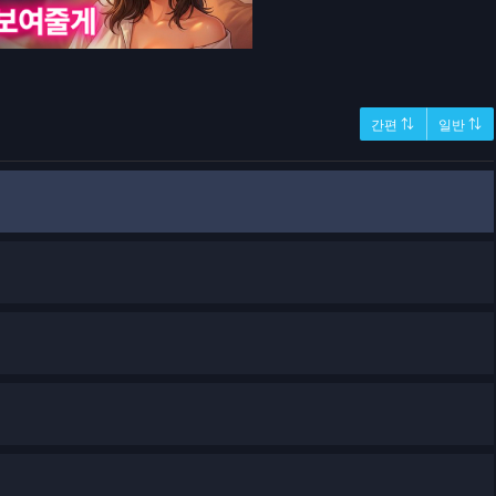
간편 ⇅
일반 ⇅