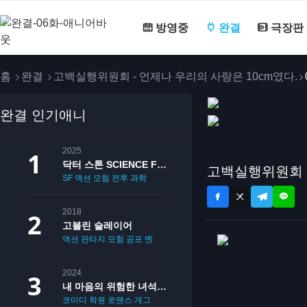
방영중
완결
극장판
홈
완결
고백실행위원회 - 언제나 우리의 사랑은 10cm였다.
완결 인기애니
2025
닥터 스톤 SCIENCE FUTURE
고백실행위원회 -
SF
액션
모험
전투
과학
2018
고블린 슬레이어
액션
판타지
모험
공포
멘붕
19
2024
내 마음의 위험한 녀석 2기
코미디
학원
로맨스
개그