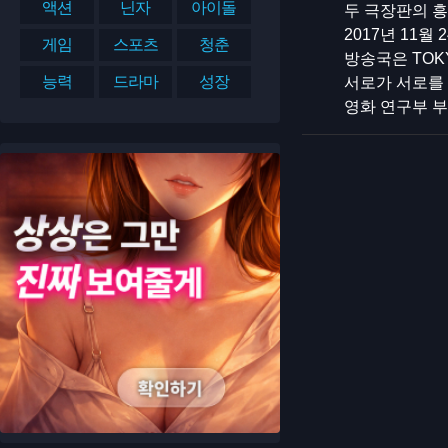
액션
닌자
아이돌
두 극장판의 흥
2017년 11
게임
스포츠
청춘
방송국은 TOK
능력
드라마
성장
서로가 서로를 
영화 연구부 