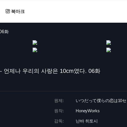
북마크
06화
 언제나 우리의 사랑은 10cm였다. 06화
원제:
いつだって僕らの恋は10
원작:
HoneyWorks
감독:
난바 히토시