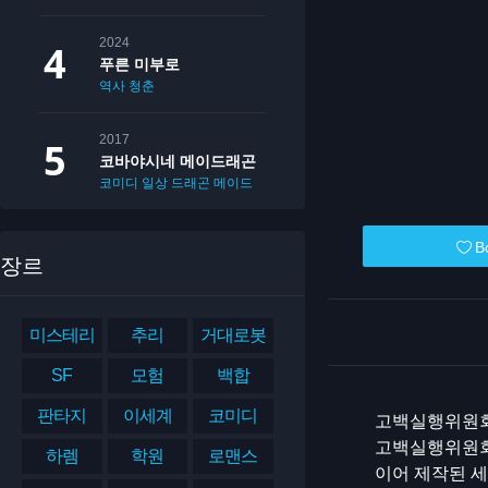
2024
푸른 미부로
역사
청춘
2017
코바야시네 메이드래곤
코미디
일상
드래곤
메이드
B
장르
미스테리
추리
거대로봇
SF
모험
백합
판타지
이세계
코미디
고백실행위원회 
고백실행위원회
하렘
학원
로맨스
이어 제작된 세