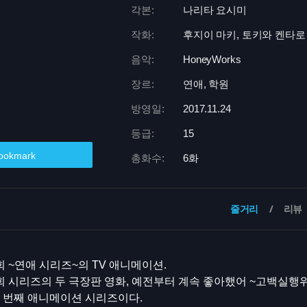
각본:
나리타 요시미
작화:
후지이 마키, 토키와 켄타로
음악:
HoneyWorks
장르:
연애, 학원
방영일:
2017.11.24
등급:
15
ookmark
총화수:
6화
줄거리
리뷰
~연애 시리즈~의 TV 애니메이션.
 시리즈의 두 극장판 영화, 예전부터 계속 좋아했어 ~고백실행
 번째 애니메이션 시리즈이다.