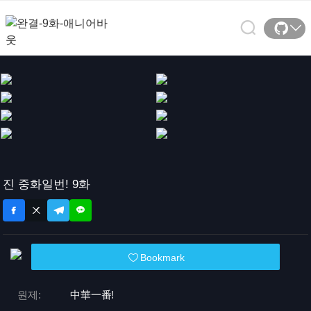
진 중화일번! 9화
Bookmark
원제:
中華一番!