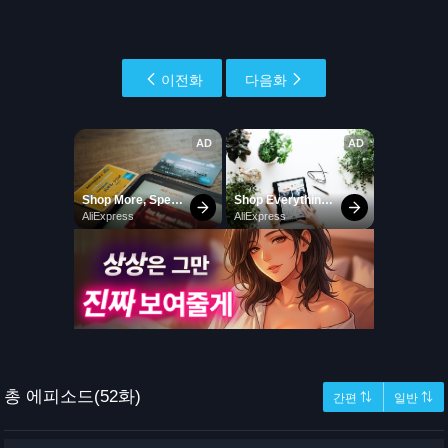
이전화
다음화
총 에피소드(52화)
간편 ⇅
일반 ⇅