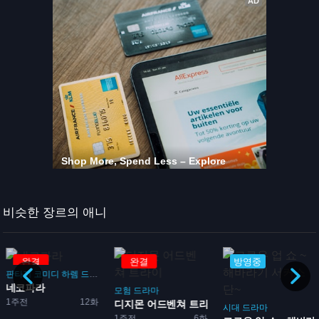
비슷한 장르의 애니
완결
완결
방영중
판타지
코미디
하렘
드라마
로맨스
네코파라
돌
모험
드라마
1주전
12화
...
디지몬 어드벤쳐 트라이
시대
드라마
1주전
6화