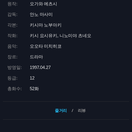
원작:
오가와 에츠시
감독:
안노 마사미
각본:
키시마 노부아키
작화:
키시 요시유키, 니노미야 츠네오
음악:
오오타 미치히코
장르:
드라마
방영일:
1997.04.27
등급:
12
총화수:
52화
줄거리
리뷰