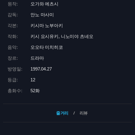
원작:
오가와 에츠시
감독:
안노 마사미
각본:
키시마 노부아키
작화:
키시 요시유키, 니노미야 츠네오
음악:
오오타 미치히코
장르:
드라마
방영일:
1997.04.27
등급:
12
총화수:
52화
줄거리
리뷰