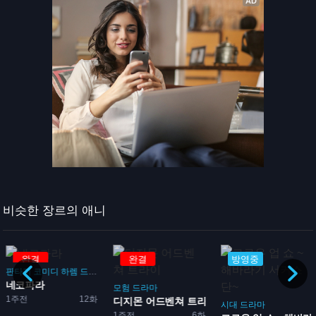
비슷한 장르의 애니
완결
완결
방영중
판타지
코미디
하렘
드라마
로맨스
네코파라
돌
모험
드라마
1주전
12화
...
디지몬 어드벤쳐 트라이
시대
드라마
1주전
6화