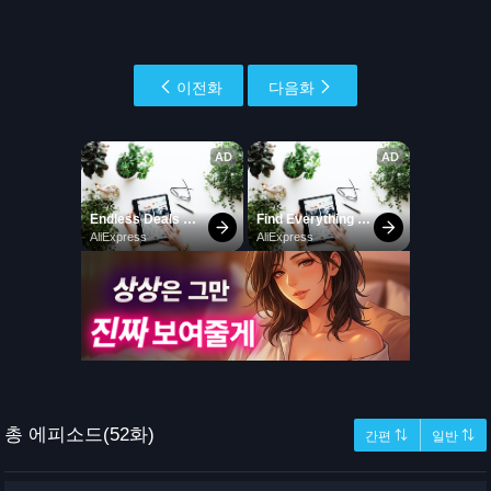
이전화
다음화
총 에피소드(52화)
간편 ⇅
일반 ⇅