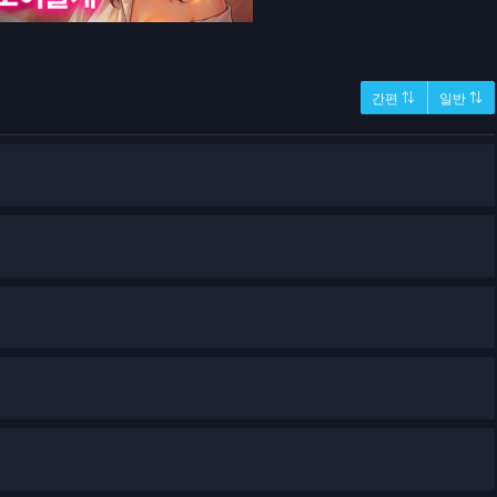
간편 ⇅
일반 ⇅