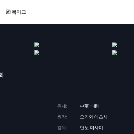
북마크
화
원제:
中華一番!
원작:
오가와 에츠시
감독:
안노 마사미