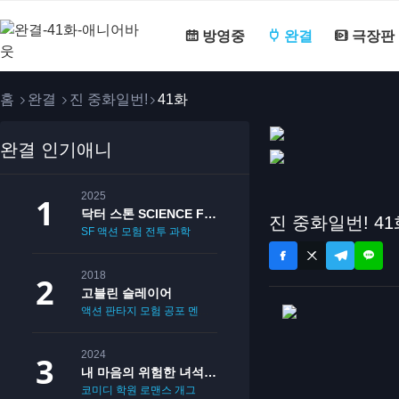
방영중
완결
극장판
홈
완결
진 중화일번!
41화
완결 인기애니
2025
닥터 스톤 SCIENCE FUTURE
진 중화일번! 41
SF
액션
모험
전투
과학
2018
고블린 슬레이어
액션
판타지
모험
공포
멘붕
19
2024
내 마음의 위험한 녀석 2기
코미디
학원
로맨스
개그