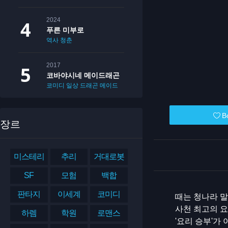
2024
푸른 미부로
역사
청춘
2017
코바야시네 메이드래곤
코미디
일상
드래곤
메이드
B
장르
미스테리
추리
거대로봇
SF
모험
백합
판타지
이세계
코미디
때는 청나라 
사천 최고의 요
하렘
학원
로맨스
'요리 승부'가