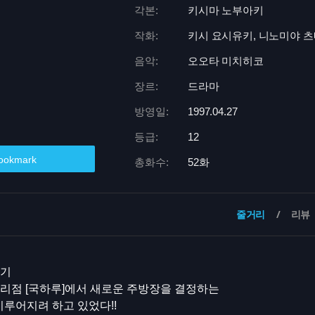
각본:
키시마 노부아키
작화:
키시 요시유키, 니노미야 
음악:
오오타 미치히코
장르:
드라마
방영일:
1997.04.27
등급:
12
ookmark
총화수:
52화
줄거리
리뷰
말기
리점 [국하루]에서 새로운 주방장을 결정하는
 이루어지려 하고 있었다!!