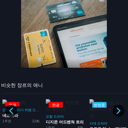
비슷한 장르의 애니
완결
완결
방영중
판타지
코미디
하렘
드라마
로맨스
네코파라
돌
모험
드라마
1주전
12화
...
디지몬 어드벤쳐 트라이
시대
드라마
1주전
6화