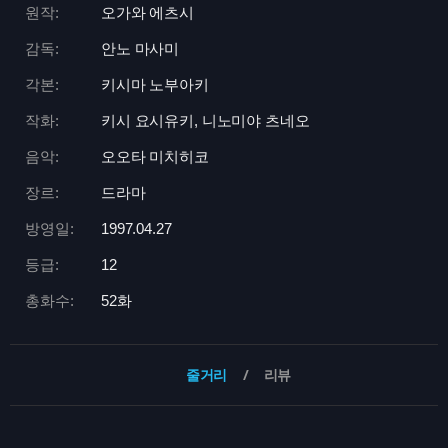
원작:
오가와 에츠시
감독:
안노 마사미
각본:
키시마 노부아키
작화:
키시 요시유키, 니노미야 츠네오
음악:
오오타 미치히코
장르:
드라마
방영일:
1997.04.27
등급:
12
총화수:
52화
줄거리
리뷰