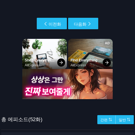
이전화
다음화
총 에피소드(52화)
간편 ⇅
일반 ⇅