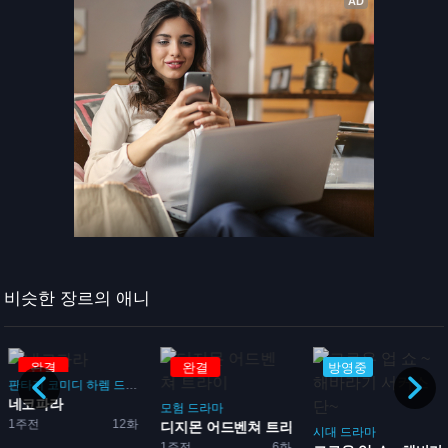
비슷한 장르의 애니
완결
완결
방영중
판타지
코미디
하렘
드라마
로맨스
네코파라
돌
모험
드라마
1주전
12화
...
디지몬 어드벤쳐 트라이
시대
드라마
1주전
6화