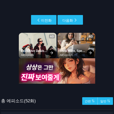
이전화
다음화
총 에피소드(52화)
간편 ⇅
일반 ⇅