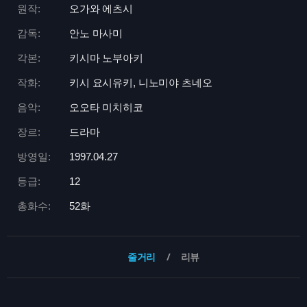
원작:
오가와 에츠시
감독:
안노 마사미
각본:
키시마 노부아키
작화:
키시 요시유키, 니노미야 츠네오
음악:
오오타 미치히코
장르:
드라마
방영일:
1997.04.27
등급:
12
총화수:
52화
줄거리
리뷰