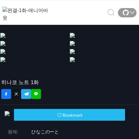
히나코 노트 1화
Bookmark
원제:
ひなこのーと