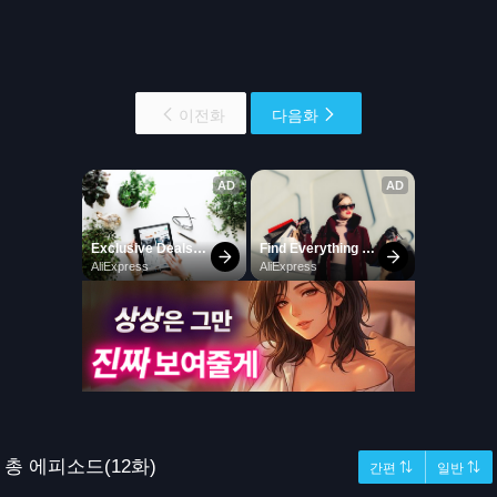
이전화
다음화
총 에피소드(12화)
간편 ⇅
일반 ⇅