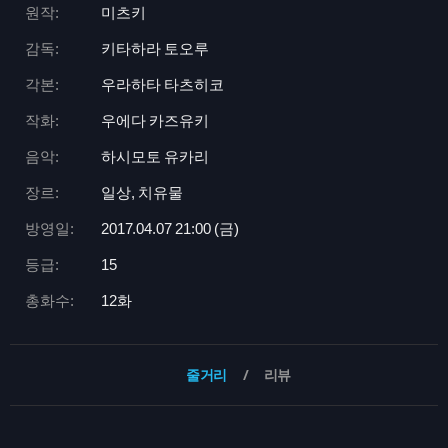
원작:
미츠키
감독:
키타하라 토오루
각본:
우라하타 타츠히코
작화:
우에다 카즈유키
음악:
하시모토 유카리
장르:
일상, 치유물
방영일:
2017.04.07 21:
00 (금)
등급:
15
총화수:
12화
줄거리
리뷰