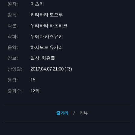
원작:
미츠키
감독:
키타하라 토오루
각본:
우라하타 타츠히코
작화:
우에다 카즈유키
음악:
하시모토 유카리
장르:
일상, 치유물
방영일:
2017.04.07 21:
00 (금)
등급:
15
총화수:
12화
줄거리
리뷰