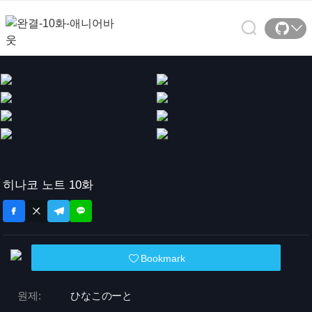
히나코 노트 10화
Bookmark
원제:
ひなこのーと