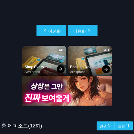
이전화
다음화
총 에피소드(12화)
간편 ⇅
일반 ⇅