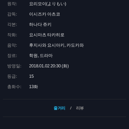
원작:
요리모이(よりもい)
감독:
이시즈카 아츠코
각본:
하나다 쥬키
작화:
요시마츠 타카히로
음악:
후지사와 요시아키, 카도카와
장르:
학원, 드라마
방영일:
2018.01.02 20:
30 (화)
등급:
15
총화수:
13화
줄거리
리뷰