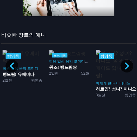
비슷한 장르의 애니
방영중
방영중
방영중
학원
일상
음악
코미디
드라마
원조! 뱅드림짱
학원
일상
음악
코미디
2일전
52화
뱅드림! 유메미타
2일전
방영중
이세계
판타지
메이드
히로인? 성녀? 아니요, 
3일전
방영중