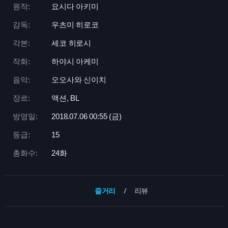
원작:
요시다 아키미
감독:
우츠미 히로코
각본:
세코 히로시
작화:
하야시 아케미
음악:
오오사와 신이치
장르:
액션, BL
방영일:
2018.07.06 00:
55 (금)
등급:
15
총화수:
24화
줄거리
리뷰