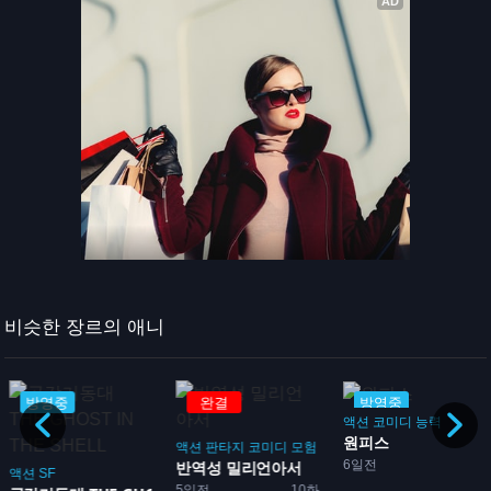
비슷한 장르의 애니
방영중
완결
방영중
액션
코미디
능력
원피스
액션
판타지
코미디
모험
6일전
반역성 밀리언아서
액션
SF
5일전
10화