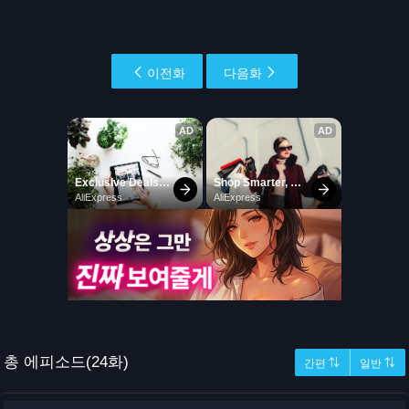
이전화
다음화
총 에피소드(24화)
간편 ⇅
일반 ⇅