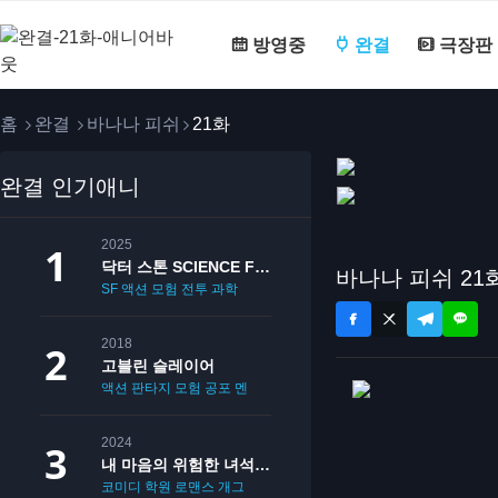
방영중
완결
극장판
홈
완결
바나나 피쉬
21화
완결 인기애니
2025
닥터 스톤 SCIENCE FUTURE
바나나 피쉬 21
SF
액션
모험
전투
과학
2018
고블린 슬레이어
액션
판타지
모험
공포
멘붕
19
2024
내 마음의 위험한 녀석 2기
코미디
학원
로맨스
개그