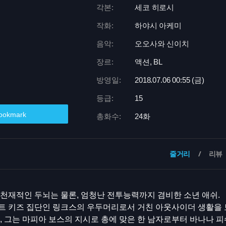
각본:
세코 히로시
작화:
하야시 아케미
음악:
오오사와 신이치
장르:
액션, BL
방영일:
2018.07.06 00:
55 (금)
등급:
15
ookmark
총화수:
24화
줄거리
리뷰
천재적인 두뇌는 물론, 엄청난 전투능력까지 겸비한 소년 애쉬.
트 키즈 집단인 링크스의 우두머리로서 거친 아웃사이더 생활을 
, 그는 마피아 보스의 지시로 총에 맞은 한 남자로부터 바나나 피