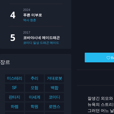
2024
푸른 미부로
역사
청춘
2017
코바야시네 메이드래곤
코미디
일상
드래곤
메이드
B
장르
미스테리
추리
거대로봇
SF
모험
백합
판타지
이세계
코미디
잘생긴 외모와 
뉴욕의 스트리
하렘
학원
로맨스
그러던 어느 날