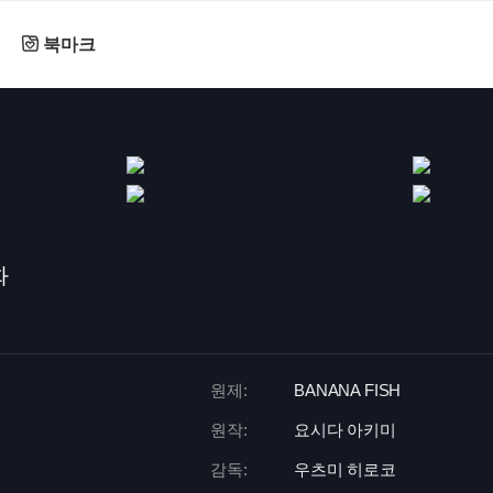
북마크
화
원제:
BANANA FISH
원작:
요시다 아키미
감독:
우츠미 히로코