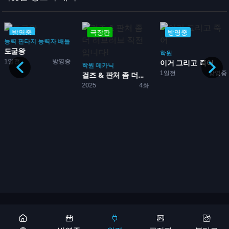
방영중
극장판
방영중
능력
판타지
능력자 배틀
도굴왕
학원
1일전
방영중
2기
이거 그리고 죽어
학원
메카닉
1일전
방영중
걸즈 & 판처 좀 더...
2025
4화
Copyright 2026 © 애니어바웃, aniabout.com. All Rights Reserved
광고문의