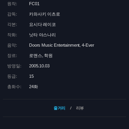
원작:
FC01
감독:
카와사키 이츠로
각본:
요시다 레이코
작화:
닛타 야스나리
음악:
Doors Music Entertainment, 4-Ever
장르:
로맨스, 학원
방영일:
2005.10.03
등급:
15
총화수:
24화
줄거리
리뷰