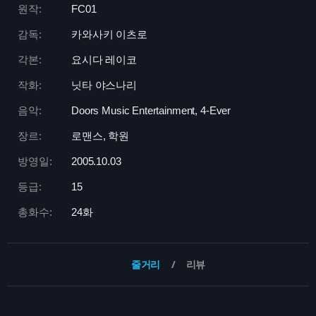
원작:
FC01
감독:
카와사키 이츠로
각본:
요시다 레이코
작화:
닛타 야스나리
음악:
Doors Music Entertainment, 4-Ever
장르:
로맨스, 학원
방영일:
2005.10.03
등급:
15
총화수:
24화
줄거리
리뷰