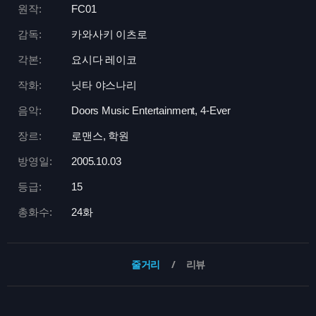
원작:
FC01
감독:
카와사키 이츠로
각본:
요시다 레이코
작화:
닛타 야스나리
음악:
Doors Music Entertainment, 4-Ever
장르:
로맨스, 학원
방영일:
2005.10.03
등급:
15
총화수:
24화
줄거리
리뷰