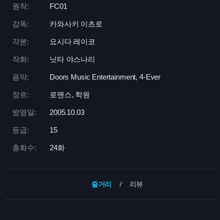
원작:
FC01
감독:
카와사키 이츠로
각본:
요시다 레이코
작화:
닛타 야스나리
음악:
Doors Music Entertainment, 4-Ever
장르:
로맨스, 학원
방영일:
2005.10.03
등급:
15
총화수:
24화
줄거리
리뷰