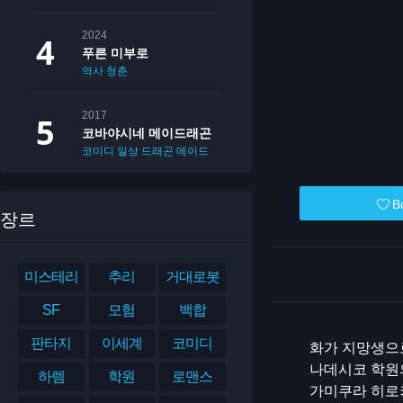
2024
푸른 미부로
역사
청춘
2017
코바야시네 메이드래곤
코미디
일상
드래곤
메이드
B
장르
미스테리
추리
거대로봇
SF
모험
백합
판타지
이세계
코미디
화가 지망생으
나데시코 학원
하렘
학원
로맨스
가미쿠라 히로키