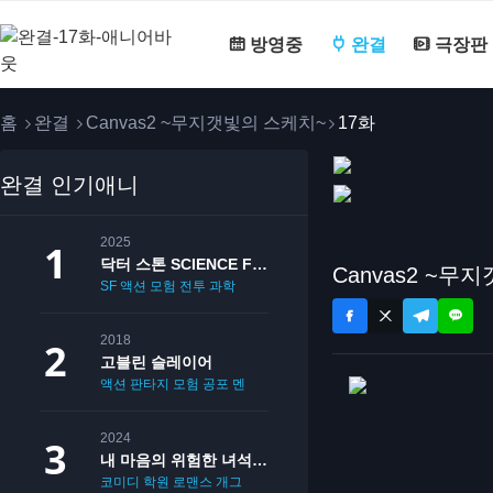
방영중
완결
극장판
홈
완결
Canvas2 ~무지갯빛의 스케치~
17화
완결 인기애니
2025
닥터 스톤 SCIENCE FUTURE
Canvas2 ~무
SF
액션
모험
전투
과학
2018
고블린 슬레이어
액션
판타지
모험
공포
멘붕
19
2024
내 마음의 위험한 녀석 2기
코미디
학원
로맨스
개그