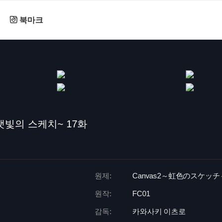
북마크
지갯빛의 스케치~ 17화
원제:
Canvas2～虹色のスケッチ
원작:
FC01
감독:
카와사키 이츠로