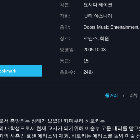
각본:
요시다 레이코
작화:
닛타 야스나리
음악:
Doors Music Entertainment,
장르:
로맨스, 학원
방영일:
2005.10.03
등급:
15
ookmark
총화수:
24화
줄거리
리뷰
로서 총망되는 장래가 보였던 카미쿠라 히로키는
의 대학생으로서 현재 교사가 되기위해 미술부 고문 대리를 맏고
의 사촌인 호센 에리스와 재회, 히로키는 에리스를 돌봐 미술 