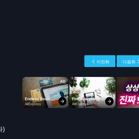
이전화
다음화
화)