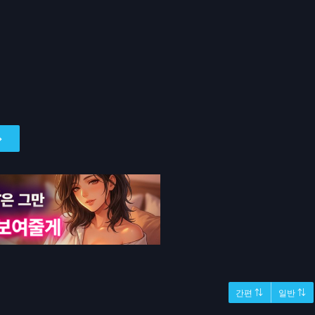
간편 ⇅
일반 ⇅