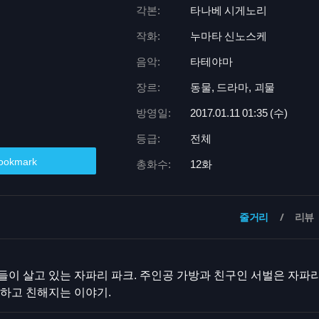
각본:
타나베 시게노리
작화:
누마타 신노스케
음악:
타테야마
장르:
동물, 드라마, 괴물
방영일:
2017.01.11 01:
35 (수)
등급:
전체
ookmark
총화수:
12화
줄거리
리뷰
이 살고 있는 자파리 파크. 주인공 가방과 친구인 서벌은 자파
하고 친해지는 이야기.