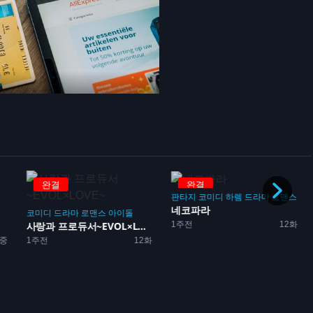
완결
완결
판타지
코미디
하렘
드라마
로맨스
네코파라
코미디
드라마
로맨스
아이돌
1주전
12화
사랑과 프로듀서~EVOL×L...
중
1주전
12화