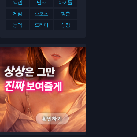
액션
닌자
아이돌
게임
스포츠
청춘
능력
드라마
성장