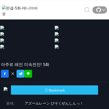
아주르 레인 미속전진! 5화
Bookmark
원제:
アズールレーン びそくぜんしんっ！