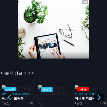
비슷한 장르의 애니
방영중
방영중
완결
학원
일상
음악
코미디
드라마
SF
이세계
모험
백합
원조! 뱅드림짱
이세계 피크닉
1일전
52화
4일전
12화
두...