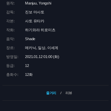
원작:
Manjuu, Yongshi
감독:
진보 마사토
각본:
사토 유타카
작화:
하기와라 히로미츠
음악:
Shade
장르:
메카닉, 일상, 이세계
방영일:
2021.01.12 01:
00 (화)
등급:
12
총화수:
12화
줄거리
리뷰