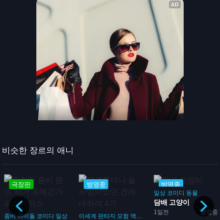
비슷한 장르의 애니
극장판
방영중
방영중
일상
코미디
동물
담배 고양이
1일전
방영중
좀비
아이돌
코미디
일상
이세계
판타지
모험
액션
먼치킨
코미디
마왕
괴물
전