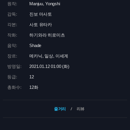
원작:
Manjuu, Yongshi
감독:
진보 마사토
각본:
사토 유타카
작화:
하기와라 히로미츠
음악:
Shade
장르:
메카닉, 일상, 이세계
방영일:
2021.01.12 01:
00 (화)
등급:
12
총화수:
12화
줄거리
리뷰