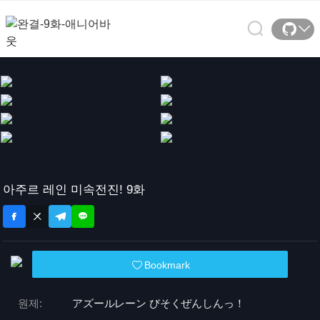
아주르 레인 미속전진! 9화
Bookmark
원제:
アズールレーン びそくぜんしんっ！