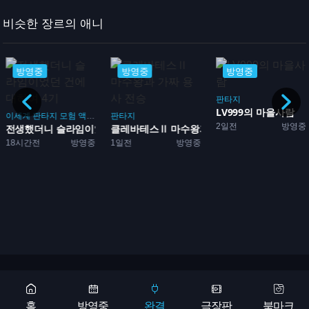
비슷한 장르의 애니
방영중
방영중
방영중
판타지
LV999의 마을사람
이세계
판타지
모험
액션
먼치킨
판타지
코미디
마왕
괴물
전투
2일전
방영중
전생했더니 슬라임이었던 건에...
클레바테스Ⅱ 마수왕과 가짜...
18시간전
방영중
1일전
방영중
Copyright 2026 © 애니어바웃, aniabout.com. All Rights Reserved
광고문의
홈
방영중
완결
극장판
북마크