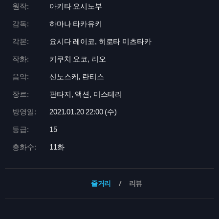
원작:
아키타 요시노부
감독:
하마나 타카유키
각본:
요시다 레이코, 히로타 미츠타카
작화:
키쿠치 요코, 리오
음악:
신노스케, 란티스
장르:
판타지, 액션, 미스테리
방영일:
2021.01.20 22:
00 (수)
등급:
15
총화수:
11화
줄거리
리뷰