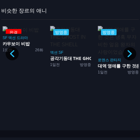
비슷한 장르의 애니
완결
방영중
방영중
SF
액션
드라마
카우보이 비밥
1일전
26화
액션
SF
공각기동대 THE GHOST...
로맨스
판타지
1일전
방영중
대역 영애를 구한 것은 
1일전
방영중