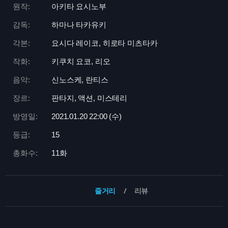
원작:
아키타 요시노부
감독:
하마나 타카유키
각본:
요시다 레이코, 히로타 미츠타카
작화:
키쿠치 요코, 리오
음악:
신노스케, 란티스
장르:
판타지, 액션, 미스테리
방영일:
2021.01.20 22:
00 (수)
등급:
15
총화수:
11화
줄거리
리뷰