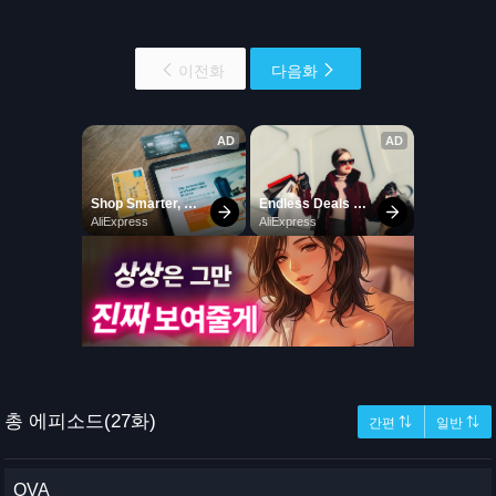
이전화
다음화
총 에피소드(27화)
간편 ⇅
일반 ⇅
OVA