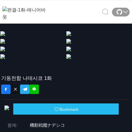
기동전함 나데시코 1화
Bookmark
원제:
機動戦艦ナデシコ