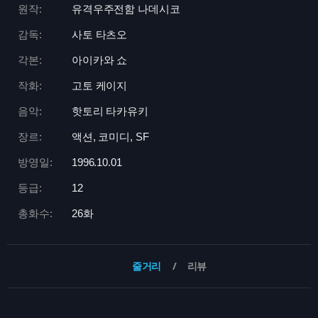
원작:
유격우주전함 나데시코
감독:
사토 타츠오
각본:
아이카와 쇼
작화:
고토 케이지
음악:
핫토리 타카유키
장르:
액션, 코미디, SF
방영일:
1996.10.01
등급:
12
총화수:
26화
줄거리
리뷰