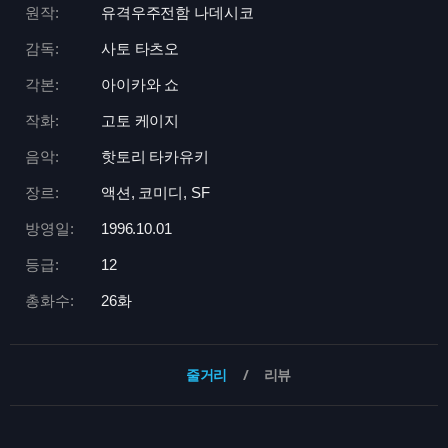
원작:
유격우주전함 나데시코
감독:
사토 타츠오
각본:
아이카와 쇼
작화:
고토 케이지
음악:
핫토리 타카유키
장르:
액션, 코미디, SF
방영일:
1996.10.01
등급:
12
총화수:
26화
줄거리
리뷰