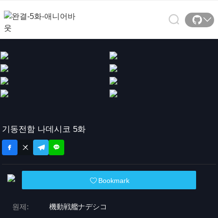
기동전함 나데시코 5화
Bookmark
원제:
機動戦艦ナデシコ