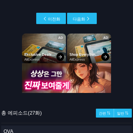
이전화
다음화
총 에피소드(27화)
간편 ⇅
일반 ⇅
OVA