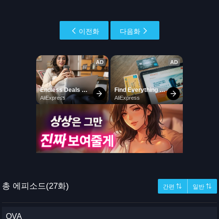
이전화
다음화
총 에피소드(27화)
간편 ⇅
일반 ⇅
OVA