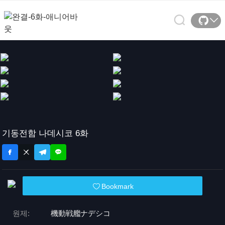
기동전함 나데시코 6화
Bookmark
원제:
機動戦艦ナデシコ