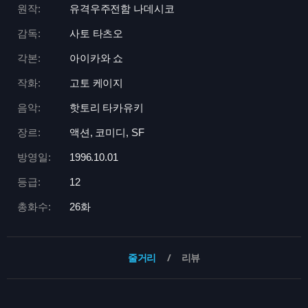
원작:
유격우주전함 나데시코
감독:
사토 타츠오
각본:
아이카와 쇼
작화:
고토 케이지
음악:
핫토리 타카유키
장르:
액션, 코미디, SF
방영일:
1996.10.01
등급:
12
총화수:
26화
줄거리
리뷰