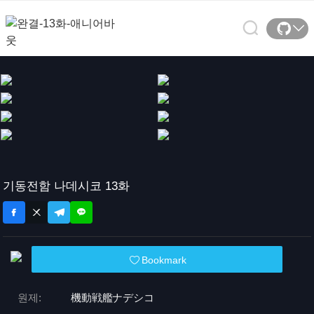
기동전함 나데시코 13화
Bookmark
원제:
機動戦艦ナデシコ