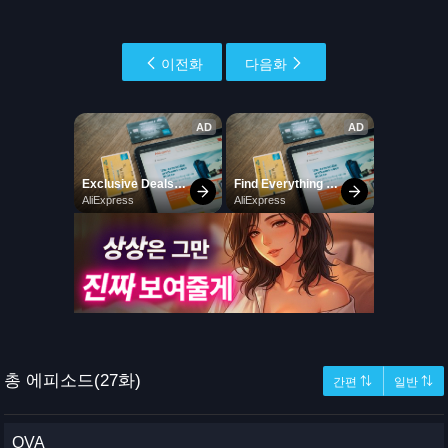
이전화
다음화
총 에피소드(27화)
간편 ⇅
일반 ⇅
OVA