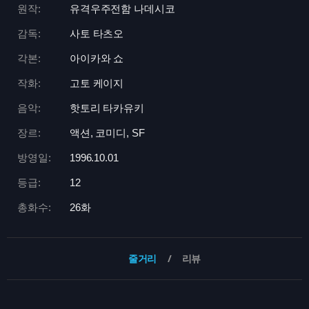
원작:
유격우주전함 나데시코
감독:
사토 타츠오
각본:
아이카와 쇼
작화:
고토 케이지
음악:
핫토리 타카유키
장르:
액션, 코미디, SF
방영일:
1996.10.01
등급:
12
총화수:
26화
줄거리
리뷰