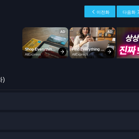
이전화
다음화
화)