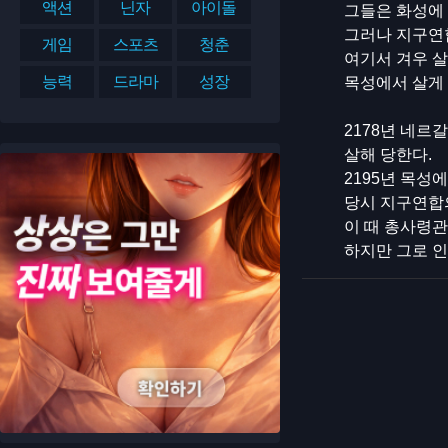
액션
닌자
아이돌
그들은 화성에
그러나 지구연
게임
스포츠
청춘
여기서 겨우 
능력
드라마
성장
목성에서 살게 
2178년 네
살해 당한다.
2195년 목성
당시 지구연합
이 때 총사령
하지만 그로 인