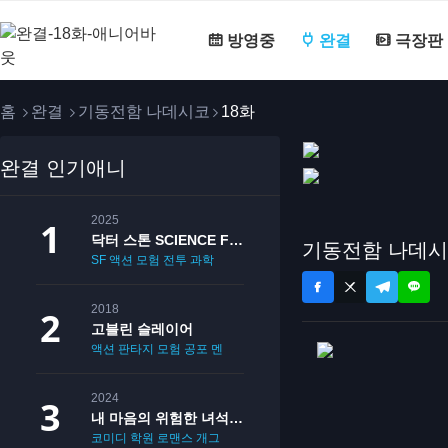
방영중
완결
극장판
홈
완결
기동전함 나데시코
18화
완결 인기애니
2025
닥터 스톤 SCIENCE FUTURE
기동전함 나데시
SF
액션
모험
전투
과학
2018
고블린 슬레이어
액션
판타지
모험
공포
멘붕
19
2024
내 마음의 위험한 녀석 2기
코미디
학원
로맨스
개그