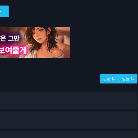
간편 ⇅
일반 ⇅