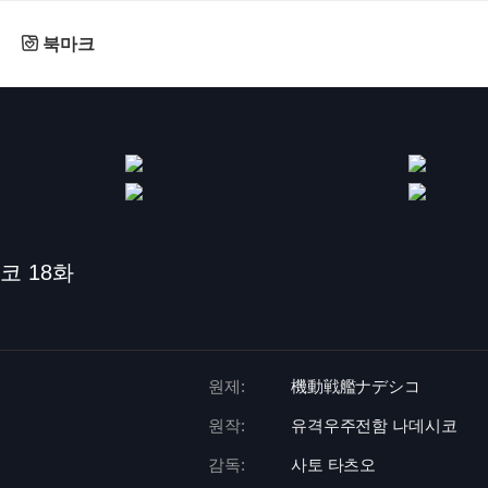
북마크
코 18화
원제:
機動戦艦ナデシコ
원작:
유격우주전함 나데시코
감독:
사토 타츠오