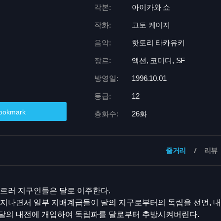
각본:
아이카와 쇼
작화:
고토 케이지
음악:
핫토리 타카유키
장르:
액션, 코미디, SF
방영일:
1996.10.01
등급:
12
ookmark
총화수:
26화
줄거리
리뷰
이르러 지구인들은 달로 이주한다.
 지나면서 일부 지배계급들이 달의 지구로부터의 독립을 선언, 내
달의 내전에 개입하여 독립파를 달로부터 추방시켜버린다.