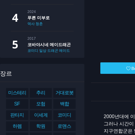
2024
푸른 미부로
역사
청춘
2017
코바야시네 메이드래곤
코미디
일상
드래곤
메이드
B
장르
미스테리
추리
거대로봇
SF
모험
백합
판타지
이세계
코미디
2000년대에 
그러나 시간이
하렘
학원
로맨스
지구연합군은 