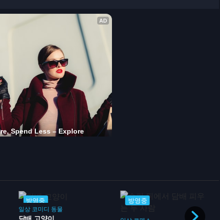
방영중
방영중
일상
코미디
동물
담배 고양이