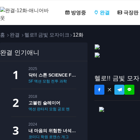
방영중
완결
극장판
홈
완결
헬로!! 금빛 모자이크
12화
완결 인기애니
2025
닥터 스톤 SCIENCE FUTURE
헬로!! 금빛 모자
SF
액션
모험
전투
과학
2018
고블린 슬레이어
액션
판타지
모험
공포
멘붕
19
2024
내 마음의 위험한 녀석 2기
코미디
학원
로맨스
개그