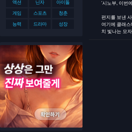
액션
닌자
아이돌
'시노부, 이번에
게임
스포츠
청춘
편지를 보낸 
능력
드라마
성장
여기에 클래스메
치 빛나는 모자