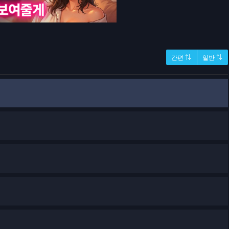
간편 ⇅
일반 ⇅