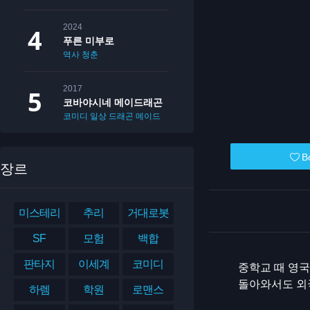
2024
푸른 미부로
역사
청춘
2017
코바야시네 메이드래곤
코미디
일상
드래곤
메이드
B
장르
미스테리
추리
거대로봇
SF
모험
백합
판타지
이세계
코미디
중학교 때 영국
돌아와서도 외
하렘
학원
로맨스