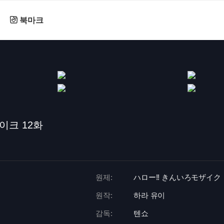
북마크
이크 12화
원제:
ハロー!! きんいろモザイク
원작:
하라 유이
감독:
텐쇼