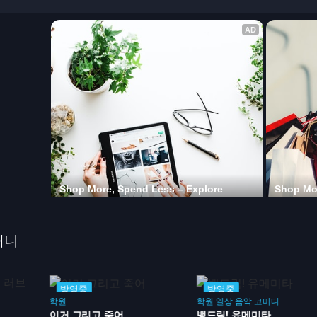
애니
방영중
방영중
학원
학원
일상
음악
코미디
이거 그리고 죽어
뱅드림! 유메미타