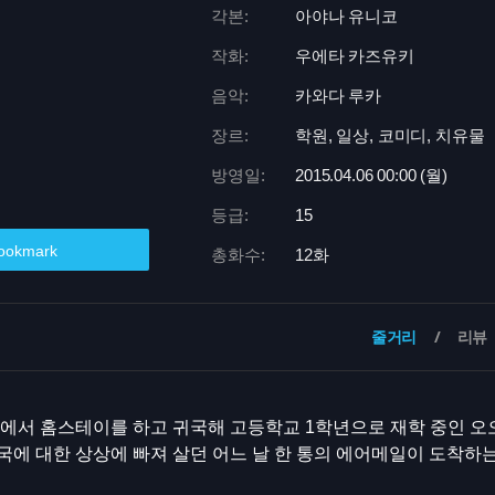
각본:
아야나 유니코
작화:
우에타 카즈유키
음악:
카와다 루카
장르:
학원, 일상, 코미디, 치유물
방영일:
2015.04.06 00:
00 (월)
등급:
15
ookmark
총화수:
12화
줄거리
리뷰
에서 홈스테이를 하고 귀국해 고등학교 1학년으로 재학 중인 오
국에 대한 상상에 빠져 살던 어느 날 한 통의 에어메일이 도착하