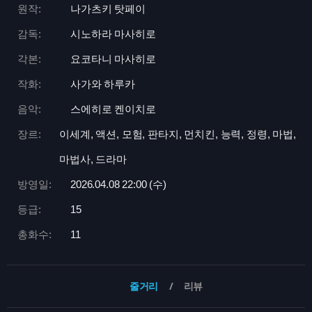
원작:
나가츠키 탓페이
감독:
시노하라 마사히로
각본:
요코타니 마사히로
작화:
사가와 하루카
음악:
스에히로 켄이치로
장르:
이세계, 액션, 모험, 판타지, 먼치킨, 능력, 정령, 마법,
마법사, 드라마
방영일:
2026.04.08 22:
00 (수)
등급:
15
총화수:
11
줄거리
리뷰