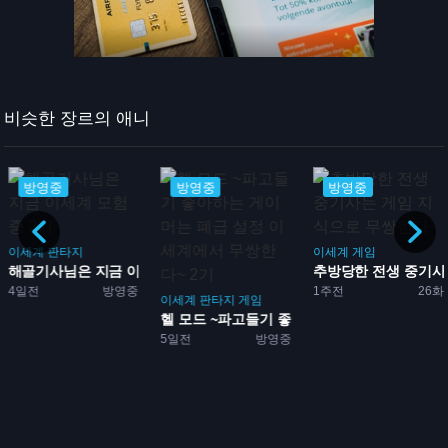
비슷한 장르의 애니
방영중
방영중
방영중
이세계
판타지
이세계
게임
해골기사님은 지금 이세계 모...
추방당한 전생 중기사는
4일전
방영중
1주전
26화
이세계
판타지
게임
헬 모드 ~파고들기 좋아하는...
5일전
방영중