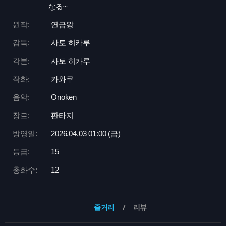
なる~
원작:
연금왕
감독:
사토 히카루
각본:
사토 히카루
작화:
카와쿠
음악:
Onoken
장르:
판타지
방영일:
2026.04.03 01:
00 (금)
등급:
15
총화수:
12
줄거리
리뷰