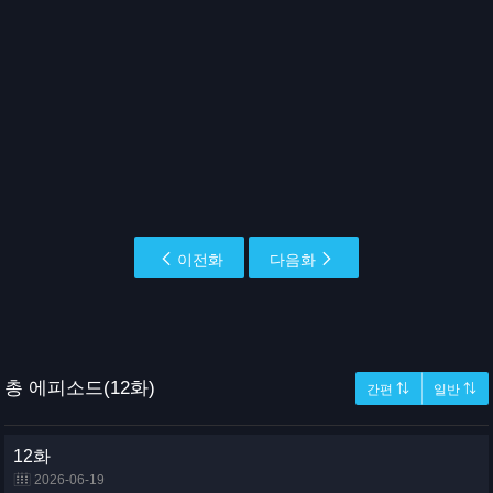
이전화
다음화
총 에피소드(12화)
간편 ⇅
일반 ⇅
12화
2026-06-19