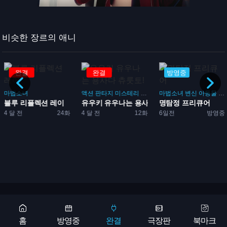
비슷한 장르의 애니
완결
방영중
방영중
액션
판타지
미스테리
일상
학원
마법소녀
마법소녀
변신
백합
아동물
멘붕
추리
미스터리
마법소녀
다크 판타지
액션
유우키 유우나는 용사다 츄룻...
명탐정 프리큐어
주식회사 마지루미에 
4 달 전
12화
6일전
방영중
6일전
방영중
Copyright 2026 © 애니어바웃, aniabout.com. All Rights Reserved
광고문의
홈
방영중
완결
극장판
북마크