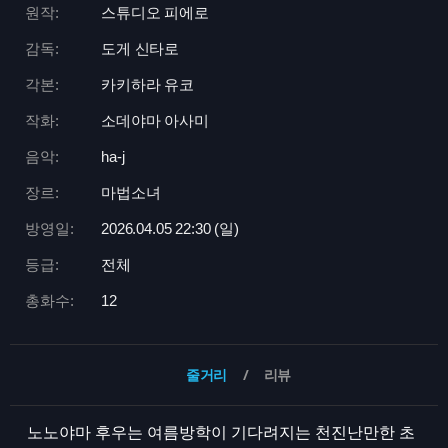
원작:
스튜디오 피에로
감독:
도게 신타로
각본:
카키하라 유코
작화:
소데야마 아사미
음악:
ha-j
장르:
마법소녀
방영일:
2026.04.05 22:
30 (일)
등급:
전체
총화수:
12
줄거리
리뷰
노노야마 후우는 여름방학이 기다려지는 천진난만한 초