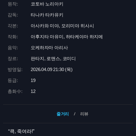
원작:
코토바 노리아키
감독:
타나카 타카유키
각본:
아사카와 미야, 모리미야 히사시
작화:
아후지타 마유미, 하타케야마 하지메
음악:
오케하자마 아리사
장르:
판타지, 로맨스, 코미디
방영일:
2026.04.09 21:
30 (목)
등급:
19
총화수:
12
줄거리
리뷰
“큭, 죽여라!”