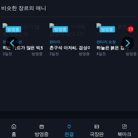
비슷한 장르의 애니
19
방영중
방영중
방영중
판타지
액션
판타지
판타지
순정
히든 카드가 많은 빅토리아
촌구석 아저씨, 검성이 되다...
하늘은 붉은 강가
3일전
방영중
3일전
방영중
4일전
방영중
Copyright 2026 © 애니어바웃, aniabout.com. All Rights Reserved
광고문의
홈
방영중
완결
극장판
북마크