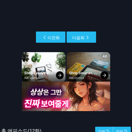
이전화
다음화
총 에피소드(12화)
간편 ⇅
일반 ⇅