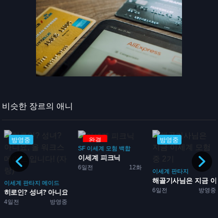
비슷한 장르의 애니
방영중
완결
방영중
SF
이세계
모험
백합
이세계 피크닉
6일전
12화
치킨
코미디
마왕
괴물
전투
이세계
판타지
건에...
해골기사님은 지금 이세
이세계
판타지
메이드
6일전
방영중
히로인? 성녀? 아니요, 올...
4일전
방영중