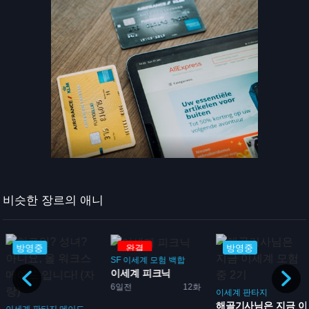
비슷한 장르의 애니
방영중
완결
방영중
SF
이세계
모험
백합
이세계 피크닉
6일전
12화
치킨
코미디
마왕
괴물
전투
이세계
판타지
건에...
해골기사님은 지금 이세