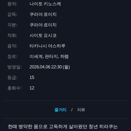
원작:
나이토 키노스케
감독:
쿠라야 료이치
각본:
쿠라야 료이치
작화:
사이토 요시코
음악:
타카나시 야스하루
장르:
이세계, 판타지, 하렘
방영일:
2026.04.06 22:
30 (월)
등급:
15
총화수:
12
줄거리
리뷰
한때 병약한 몸으로 고독하게 살아왔던 청년 히라쿠는