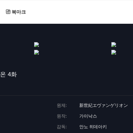
북마크
온 4화
원제:
新世紀エヴァンゲリオン
원작:
가이낙스
감독:
안노 히데아키