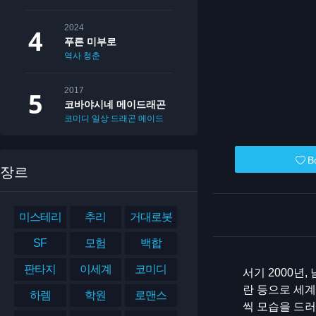
2024
푸른 미부로
역사
청춘
2017
코바야시네 메이드래곤
코미디
일상
드래곤
메이드
B
장르
미스테리
추리
거대로봇
SF
모험
백합
판타지
이세계
코미디
서기 2000년
란 등으로 세계
하렘
학원
로맨스
씩 모습을 드러