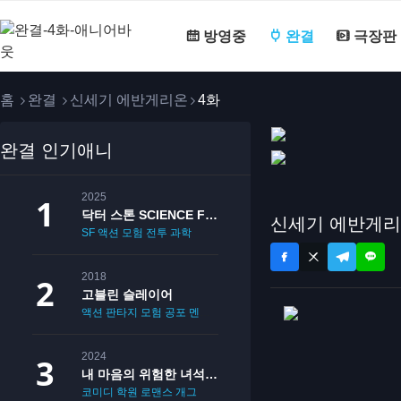
방영중
완결
극장판
홈
완결
신세기 에반게리온
4화
완결 인기애니
2025
닥터 스톤 SCIENCE FUTURE
신세기 에반게리
SF
액션
모험
전투
과학
2018
고블린 슬레이어
액션
판타지
모험
공포
멘붕
19
2024
내 마음의 위험한 녀석 2기
코미디
학원
로맨스
개그