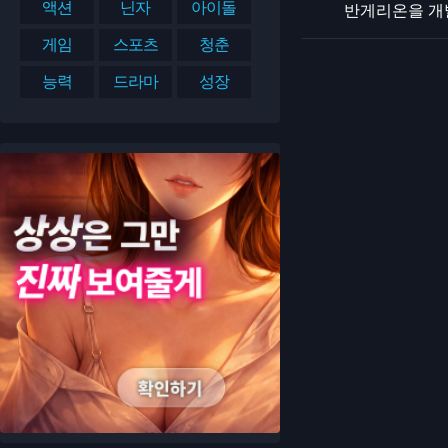
액션
닌자
아이돌
반게리온을 개
게임
스포츠
청춘
능력
드라마
성장