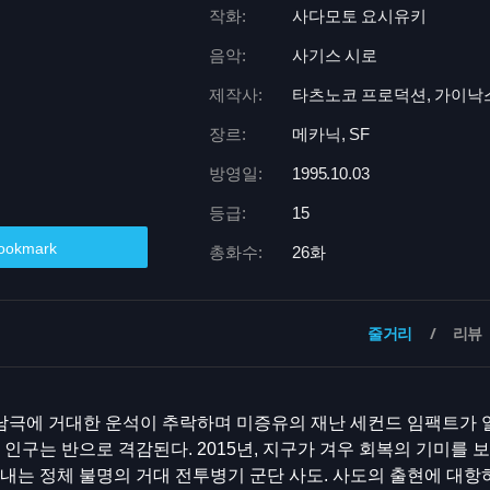
작화:
사다모토 요시유키
음악:
사기스 시로
제작사:
타츠노코 프로덕션, 가이낙
장르:
메카닉, SF
방영일:
1995.10.03
등급:
15
ookmark
총화수:
26화
줄거리
리뷰
, 남극에 거대한 운석이 추락하며 미증유의 재난 세컨드 임팩트가 일
 인구는 반으로 격감된다. 2015년, 지구가 겨우 회복의 기미를 
내는 정체 불명의 거대 전투병기 군단 사도. 사도의 출현에 대항