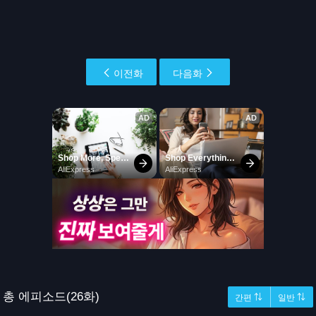
이전화
다음화
총 에피소드(26화)
간편 ⇅
일반 ⇅