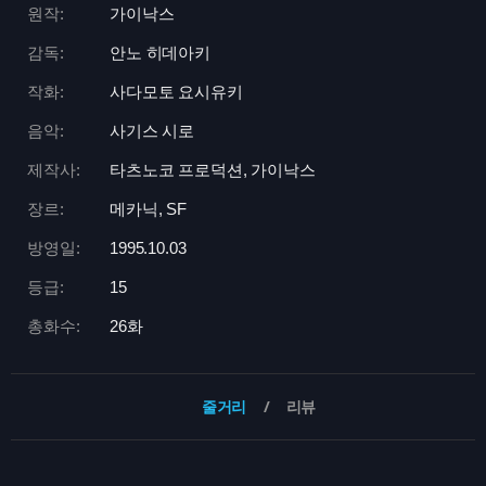
원작:
가이낙스
감독:
안노 히데아키
작화:
사다모토 요시유키
음악:
사기스 시로
제작사:
타츠노코 프로덕션, 가이낙스
장르:
메카닉, SF
방영일:
1995.10.03
등급:
15
총화수:
26화
줄거리
리뷰