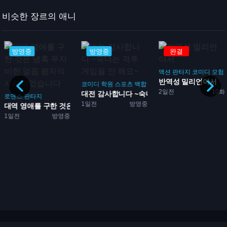
비슷한 장르의 애니
방영중
방영중
완결
액션
판타지
코미디
모험
반역성 밀리언아서
코미디
학원
스포츠
백합
2일전
10화
대전 감사합니다 ~숙녀는 격...
로맨스
판타지
1일전
방영중
대역 영애를 구한 것은 냉혹...
1일전
방영중