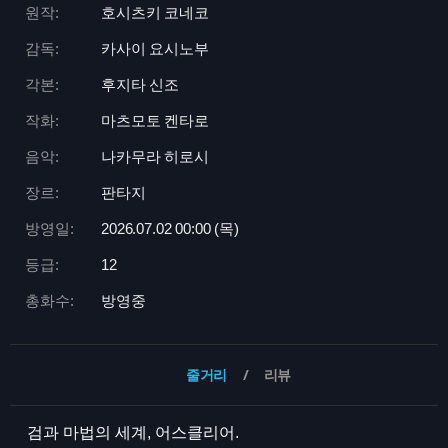
원작:
호시츠키 코네코
감독:
카사이 요시노부
각본:
후지타 신조
작화:
마츠모토 켄타로
음악:
나카무라 히로시
장르:
판타지
방영일:
2026.07.02 00:
00 (목)
등급:
12
총화수:
방영중
줄거리
리뷰
검과 마법의 세계, 어스클리어.