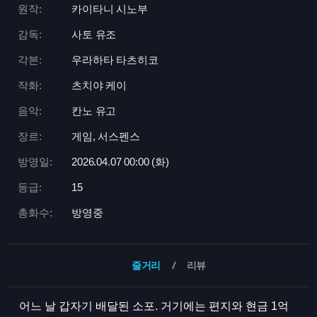
원작:
카이타니 시노부
감독:
사토 유조
각본:
우라하타 타츠히코
작화:
츠치야 케이
음악:
칸노 유고
장르:
게임, 서스펜스
방영일:
2026.04.07 00:
00 (화)
등급:
15
총화수:
방영중
줄거리
리뷰
어느 날 갑자기 배달된 소포. 거기에는 편지와 현금 1억