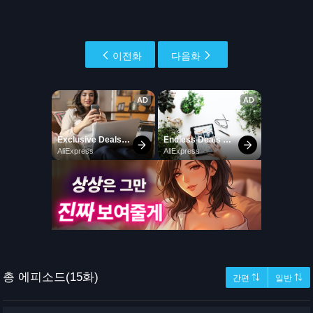
이전화
다음화
총 에피소드(15화)
간편 ⇅
일반 ⇅