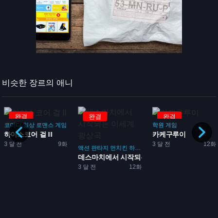
비슷한 장르의 애니
완결
완결
완결
코미디
일상
로맨스
게임
학원
게임
하이스코어 걸 II
카케구루이
킨
이세계
게임
3 달 전
9화
3 달 전
12화
괴
액션
판타지
먼치킨
하렘
이세계
모험
게임
데스마치에서 시작되는 이세계...
3 달 전
12화