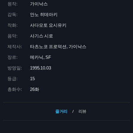
원작:
가이낙스
감독:
안노 히데아키
작화:
사다모토 요시유키
음악:
사기스 시로
제작사:
타츠노코 프로덕션, 가이낙스
장르:
메카닉, SF
방영일:
1995.10.03
등급:
15
총화수:
26화
줄거리
리뷰