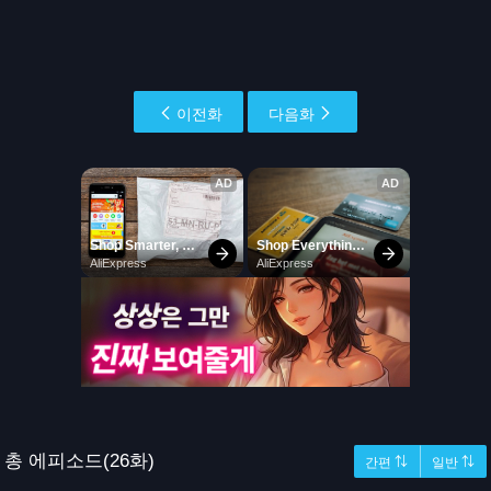
이전화
다음화
총 에피소드(26화)
간편 ⇅
일반 ⇅